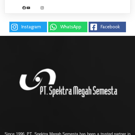
Facebook
YouTube
Instagram
Instagram
WhatsApp
Facebook
Since 1996, PT. Spektra Megah Semesta has been a trusted partner in