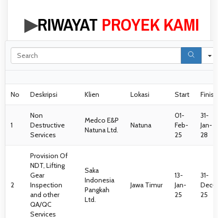
▶︎
RIWAYAT
PROYEK KAMI
No
Deskripsi
Klien
Lokasi
Start
Finish
Non
01-
31-
Medco E&P
1
Destructive
Natuna
Feb-
Jan-
Natuna Ltd.
Services
25
28
Provision Of
NDT, Lifting
Saka
Gear
13-
31-
Indonesia
2
Inspection
Jawa Timur
Jan-
Dec-
Pangkah
and other
25
25
Ltd.
QA/QC
Services