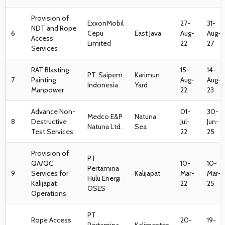
Provision of
ExxonMobil
27-
31-
NDT and Rope
6
Cepu
East Java
Aug-
Aug-
Access
Limited
22
27
Services
RAT Blasting
15-
14-
PT. Saipem
Karimun
7
Painting
Aug-
Aug-
Indonesia
Yard
Manpower
22
23
Advance Non-
01-
30-
Medco E&P
Natuna
8
Destructive
Jul-
Jun-
Natuna Ltd.
Sea
Test Services
22
25
Provision of
PT
QA/QC
10-
10-
Pertamina
9
Services for
Kalijapat
Mar-
Mar-
Hulu Energi
Kalijapat
22
25
OSES
Operations
PT
Rope Access
20-
19-
Pertamina
Kalimantan