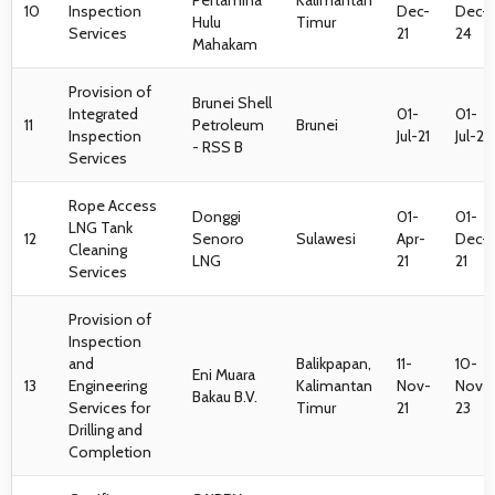
10
Inspection
Dec-
Dec-
Hulu
Timur
Services
21
24
Mahakam
Provision of
Brunei Shell
Integrated
01-
01-
11
Petroleum
Brunei
Inspection
Jul-21
Jul-26
- RSS B
Services
Rope Access
Donggi
01-
01-
LNG Tank
12
Senoro
Sulawesi
Apr-
Dec-
Cleaning
LNG
21
21
Services
Provision of
Inspection
and
Balikpapan,
11-
10-
Eni Muara
13
Engineering
Kalimantan
Nov-
Nov-
Bakau B.V.
Services for
Timur
21
23
Drilling and
Completion