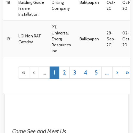
18
Building Guide
Drilling
Balikpapan
Oct-
Oct-
Frame
Company
20
20
Installation
PT.
Universal
28-
02-
LGI Non RAT
19
Energi
Balikpapan
Sep-
Oct-
Catarina
Resources
20
20
Inc.
«
‹
...
1
2
3
4
5
...
›
»
Come See and Meet Us