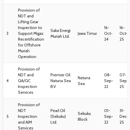
Provision of
NDT and
Lifting Gear
Inspection to
16-
16-
Saka Energi
3
Support Migas
Jawa Timur
Oct-
Oct-
Muriah Ltd.
Recertification
24
25
for Offshore
Muriah
Operation
Provision of
NDT and
Premier Oil
08-
07-
Natuna
4
QA/QC
Natuna Sea
Sep-
Sep-
Sea
Inspection
B.V
22
25
Services
Provision of
NDT
Pearl Oil
01-
31-
Sebuku
5
Inspection
(Sebuku)
Sep-
Dec-
Block
and AIM
Ltd.
22
25
Services