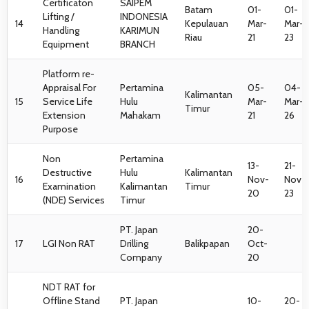
Certificaton
SAIPEM
Batam
01-
01-
Lifting /
INDONESIA
14
Kepulauan
Mar-
Mar-
Handling
KARIMUN
Riau
21
23
Equipment
BRANCH
Platform re-
Appraisal For
Pertamina
05-
04-
Kalimantan
15
Service Life
Hulu
Mar-
Mar-
Timur
Extension
Mahakam
21
26
Purpose
Non
Pertamina
13-
21-
Destructive
Hulu
Kalimantan
16
Nov-
Nov-
Examination
Kalimantan
Timur
20
23
(NDE) Services
Timur
PT. Japan
20-
17
LGI Non RAT
Drilling
Balikpapan
Oct-
Company
20
NDT RAT for
Offline Stand
PT. Japan
10-
20-